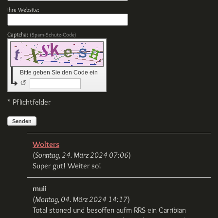
Ihre Website:
Captcha:
(Spam-Schutz-Code)
Bitte geben Sie den Code ein
↺
* Pflichtfelder
Senden
Wolters
(
Sonntag, 24. März 2024 07:06
)
Super gut! Weiter so!
muii
(
Montag, 04. März 2024 14:17
)
Total stoned und besoffen aufm RRS ein Carribian